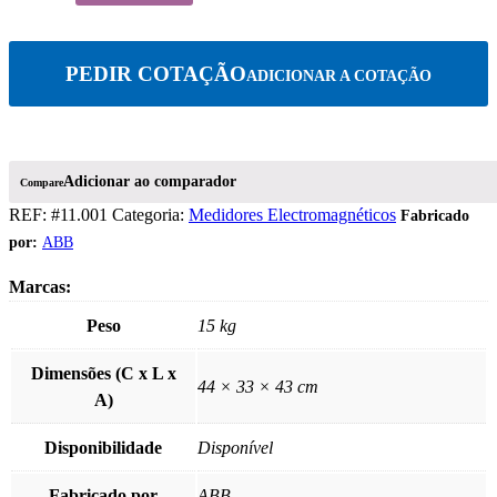
AquaMaster4
FEW412.V,
DN40,
PEDIR COTAÇÃO
PN16
Compare
REF:
#11.001
Categoria:
Medidores Electromagnéticos
ABB
Peso
15 kg
Dimensões (C x L x
44 × 33 × 43 cm
A)
Disponibilidade
Disponível
Fabricado por
ABB