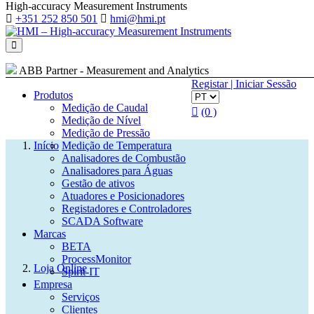
High-accuracy Measurement Instruments
+351 252 850 501
hmi@hmi.pt
ABB Partner - Measurement and Analytics
Registar | Iniciar Sessão
Produtos
Medição de Caudal
(0 )
Medição de Nível
Medição de Pressão
Início
Medição de Temperatura
Analisadores de Combustão
Analisadores para Águas
Gestão de ativos
Atuadores e Posicionadores
Search
Registadores e Controladores
SCADA Software
Marcas
Cotação (0)
BETA
ProcessMonitor
Loja Online
Spirit-IT
Empresa
Serviços
Clientes