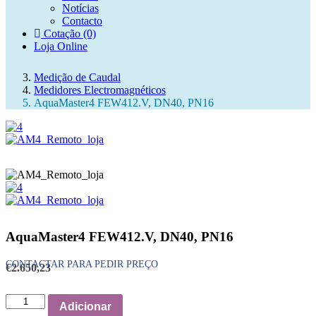
Notícias
Search
Contacto
Cotação (0)
Loja Online
Cotação (0)
Medição de Caudal
Medidores Electromagnéticos
AquaMaster4 FEW412.V, DN40, PN16
AquaMaster4 FEW412.V, DN40, PN16
€
2.650,23
Quantidade
Adicionar
de