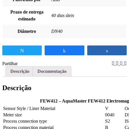
Prazo de entrega
40 dias úteis
estimado
Diâmetro
DN40
Tweetar
Partilhar
Partilhar
Partilhar
Descrição
Documentação
Descrição
FEW412 – AquaMaster FEW412 Electromagne
Sensor Style / Liner Material
V
Oc
Meter size
0040
DN
Process connection type
S2
I
Process connection material
B
Ca