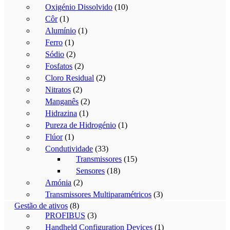
Oxigénio Dissolvido
(10)
Côr
(1)
Alumínio
(1)
Ferro
(1)
Sódio
(2)
Fosfatos
(2)
Cloro Residual
(2)
Nitratos
(2)
Manganês
(2)
Hidrazina
(1)
Pureza de Hidrogénio
(1)
Flúor
(1)
Condutividade
(33)
Transmissores
(15)
Sensores
(18)
Amónia
(2)
Transmissores Multiparamétricos
(3)
Gestão de ativos
(8)
PROFIBUS
(3)
Handheld Configuration Devices
(1)