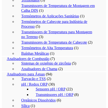
Termostatos
(3)
Transmissores de Temperatura de Montagem em
Calha DIN
(1)
Termómetros de Aplicações Sanitárias
(1)
Termómetros de Cabeçote para Indústria de
Processo
(5)
Transmissores de Temperatura para Montagem
no Terreno
(3)
Transmissores de Temperatura de Cabeçote
(2)
Termómetros de Alta Temperatura
(1)
Baínhas Metálicas
(1)
Analisadores de Combustão
(7)
Sistemas de oxigênio de zircônia
(5)
Analisadores de Chama
(2)
Analisadores para Águas
(94)
Turvação e TSS
(2)
pH / Redox ORP
(30)
Sensores pH / ORP
(22)
Transmissores pH / ORP
(8)
Orgânicos Dissolvidos
(6)
Sílica
(1)