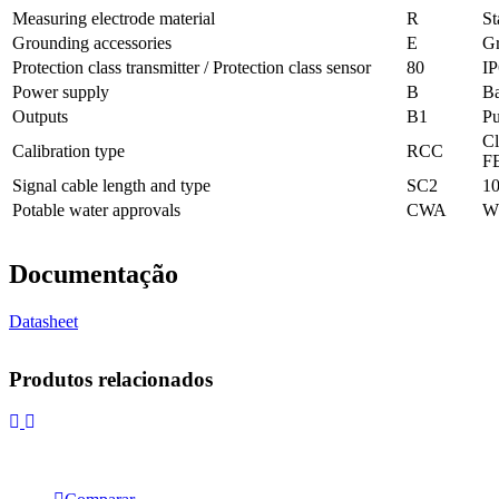
Measuring electrode material
R
St
Grounding accessories
E
Gr
Protection class transmitter / Protection class sensor
80
I
Power supply
B
Ba
Outputs
B1
Pu
Cl
Calibration type
RCC
F
Signal cable length and type
SC2
10
Potable water approvals
CWA
WR
Documentação
Datasheet
Produtos relacionados