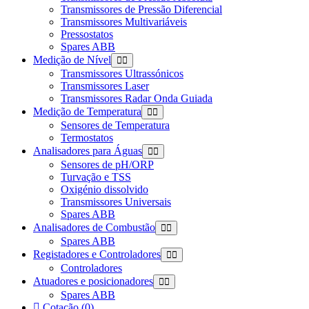
Transmissores de Pressão Diferencial
Transmissores Multivariáveis
Pressostatos
Spares ABB
Medição de Nível
Transmissores Ultrassónicos
Transmissores Laser
Transmissores Radar Onda Guiada
Medição de Temperatura
Sensores de Temperatura
Termostatos
Analisadores para Águas
Sensores de pH/ORP
Turvação e TSS
Oxigénio dissolvido
Transmissores Universais
Spares ABB
Analisadores de Combustão
Spares ABB
Registadores e Controladores
Controladores
Atuadores e posicionadores
Spares ABB
Cotação (0)