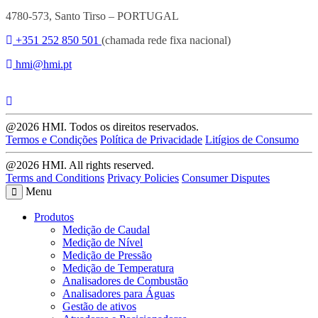
4780-573, Santo Tirso – PORTUGAL
+351 252 850 501
(chamada rede fixa nacional)
hmi@hmi.pt
@2026 HMI. Todos os direitos reservados.
Termos e Condições
Política de Privacidade
Litígios de Consumo
@2026 HMI. All rights reserved.
Terms and Conditions
Privacy Policies
Consumer Disputes
Menu
Produtos
Medição de Caudal
Medição de Nível
Medição de Pressão
Medição de Temperatura
Analisadores de Combustão
Analisadores para Águas
Gestão de ativos