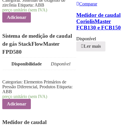
Categoria:
Sistemas de oxigênio de
Comparar
zircônia
Etiqueta:
ABB
preço unitário (sem IVA)
Medidor de caudal
Adicionar
CoriolisMaster
FCB130 e FCB150
Sistema de medição de caudal
Disponível
de gás StackFlowMaster
Ler mais
FPD580
Disponibilidade
Disponível
Categorias:
Elementos Primários de
Pressão Diferencial
,
Produtos
Etiqueta:
ABB
preço unitário (sem IVA)
Adicionar
Medidor de caudal