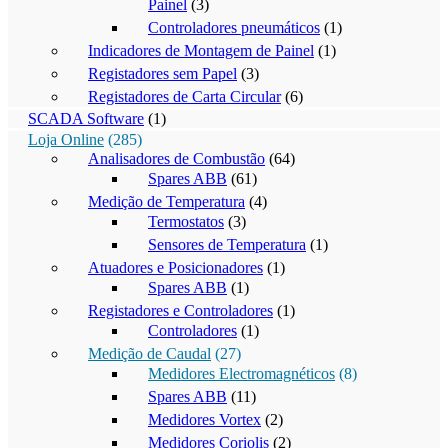
Painel
(3)
Controladores pneumáticos
(1)
Indicadores de Montagem de Painel
(1)
Registadores sem Papel
(3)
Registadores de Carta Circular
(6)
SCADA Software
(1)
Loja Online
(285)
Analisadores de Combustão
(64)
Spares ABB
(61)
Medição de Temperatura
(4)
Termostatos
(3)
Sensores de Temperatura
(1)
Atuadores e Posicionadores
(1)
Spares ABB
(1)
Registadores e Controladores
(1)
Controladores
(1)
Medição de Caudal
(27)
Medidores Electromagnéticos
(8)
Spares ABB
(11)
Medidores Vortex
(2)
Medidores Coriolis
(2)