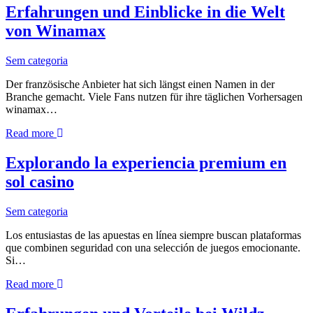
Erfahrungen und Einblicke in die Welt
von Winamax
Sem categoria
Der französische Anbieter hat sich längst einen Namen in der
Branche gemacht. Viele Fans nutzen für ihre täglichen Vorhersagen
winamax…
Read more
Explorando la experiencia premium en
sol casino
Sem categoria
Los entusiastas de las apuestas en línea siempre buscan plataformas
que combinen seguridad con una selección de juegos emocionante.
Si…
Read more