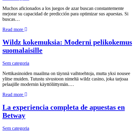
Muchos aficionados a los juegos de azar buscan constantemente
mejorar su capacidad de predicción para optimizar sus apuestas. Si
buscas…
Read more
Wildz kokemuksia: Moderni pelikokemus
suomalaisille
Sem categoria
Nettikasinoiden maailma on täynnä vaihtoehtoja, mutta yksi nousee
ylitse muiden. Tutustu sivustoon nimeltä wildz casino, joka tarjoaa
pelaajille modernin käyttöliittymän.…
Read more
La experiencia completa de apuestas en
Betway
Sem categoria