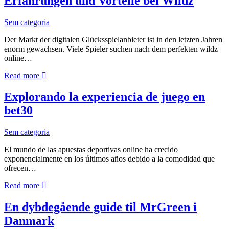
Erfahrungen und Vorteile bei Wildz
Sem categoria
Der Markt der digitalen Glücksspielanbieter ist in den letzten Jahren
enorm gewachsen. Viele Spieler suchen nach dem perfekten wildz
online…
Read more
Explorando la experiencia de juego en
bet30
Sem categoria
El mundo de las apuestas deportivas online ha crecido
exponencialmente en los últimos años debido a la comodidad que
ofrecen…
Read more
En dybdegående guide til MrGreen i
Danmark