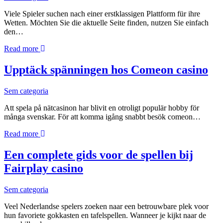
Viele Spieler suchen nach einer erstklassigen Plattform für ihre
Wetten. Möchten Sie die aktuelle Seite finden, nutzen Sie einfach
den…
Read more
Upptäck spänningen hos Comeon casino
Sem categoria
Att spela på nätcasinon har blivit en otroligt populär hobby för
många svenskar. För att komma igång snabbt besök comeon…
Read more
Een complete gids voor de spellen bij
Fairplay casino
Sem categoria
Veel Nederlandse spelers zoeken naar een betrouwbare plek voor
hun favoriete gokkasten en tafelspellen. Wanneer je kijkt naar de