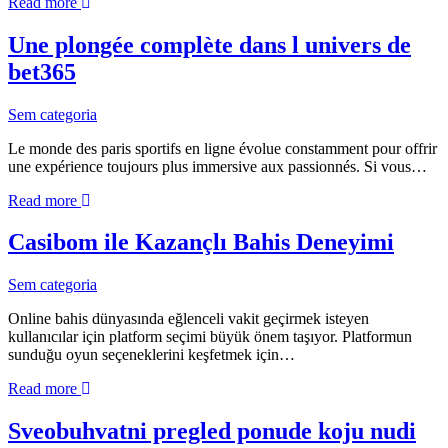
Read more
Une plongée complète dans l univers de
bet365
Sem categoria
Le monde des paris sportifs en ligne évolue constamment pour offrir
une expérience toujours plus immersive aux passionnés. Si vous…
Read more
Casibom ile Kazançlı Bahis Deneyimi
Sem categoria
Online bahis dünyasında eğlenceli vakit geçirmek isteyen
kullanıcılar için platform seçimi büyük önem taşıyor. Platformun
sunduğu oyun seçeneklerini keşfetmek için…
Read more
Sveobuhvatni pregled ponude koju nudi