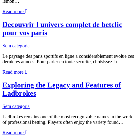
lemon…
Read more
Decouvrir l univers complet de betclic
pour vos paris
Sem categoria
Le paysage des paris sportifs en ligne a considerablement evolue ces
dernieres annees. Pour parier en toute securite, choisissez la…
Read more
Exploring the Legacy and Features of
Ladbrokes
Sem categoria
Ladbrokes remains one of the most recognizable names in the world
of professional betting. Players often enjoy the variety found…
Read more